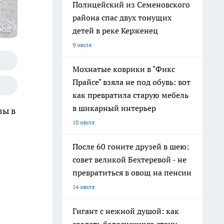
Полицейский из Семеновского
района спас двух тонущих
род
детей в реке Керженец
9 июля
Мохнатые коврики в "Фикс
Прайсе" взяла не под обувь: вот
как превратила старую мебель
в шикарный интерьер
зы в
10 июля
После 60 гоните друзей в шею:
совет великой Бехтеревой - не
превратиться в овощ на пенсии
14 июля
Гигант с нежной душой: как