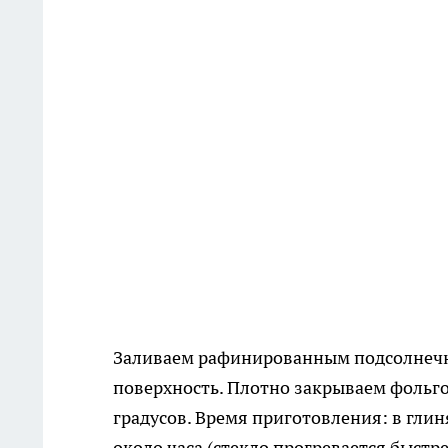
Заливаем рафинированным подсолнечн
поверхность. Плотно закрываем фольго
градусов. Время приготовления: в гли
около часа (стекло прогревается быстре