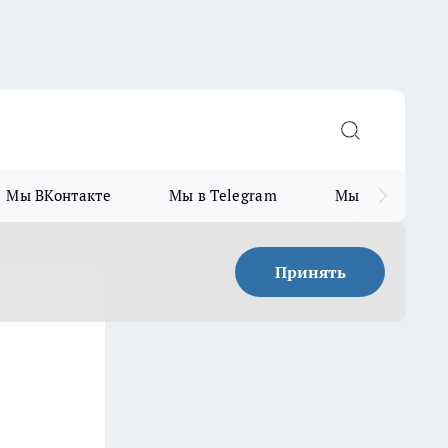
Мы ВКонтакте
Мы в Telegram
Мы в MAX
Принять