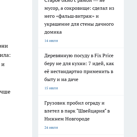
Старое окно с рамой — не
мусор, а сокровище: сделал из
него «фальш‑витраж» и
украшение для стены дачного
домика
14 июля
они
ила:
Деревянную посуду в Fix Price
беру не для кухни: 7 идей, как
 и
её нестандартно применить в
быту и на даче
15 июля
учше
Грузовик пробил ограду и
влетел в парк "Швейцария" в
Нижнем Новгороде
24 июля