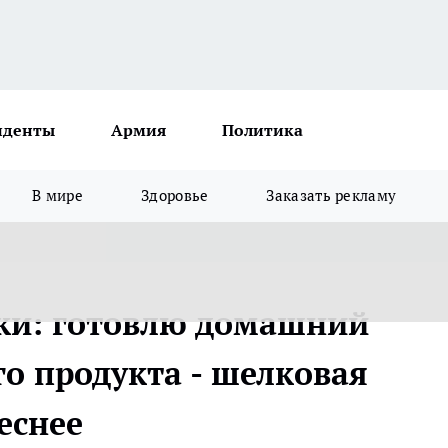
иденты
Армия
Политика
В мире
Здоровье
Заказать рекламу
ски: готовлю домашний
го продукта - шелковая
еснее