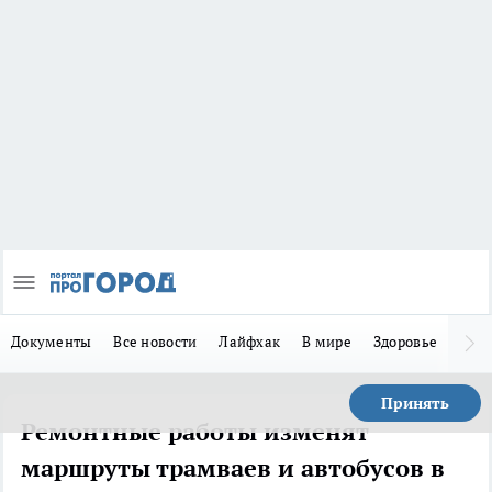
Документы
Все новости
Лайфхак
В мире
Здоровье
Зака
Принять
Ремонтные работы изменят
маршруты трамваев и автобусов в