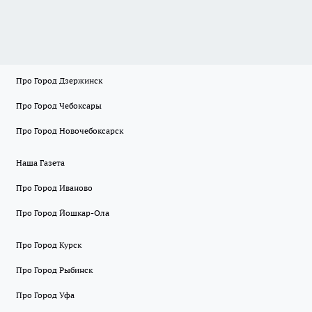
Про Город Дзержинск
Про Город Чебоксары
Про Город Новочебоксарск
Наша Газета
Про Город Иваново
Про Город Йошкар-Ола
Про Город Курск
Про Город Рыбинск
Про Город Уфа