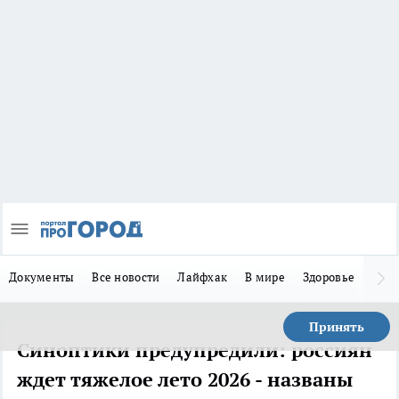
Документы
Все новости
Лайфхак
В мире
Здоровье
Зака
Принять
Синоптики предупредили: россиян
ждет тяжелое лето 2026 - названы