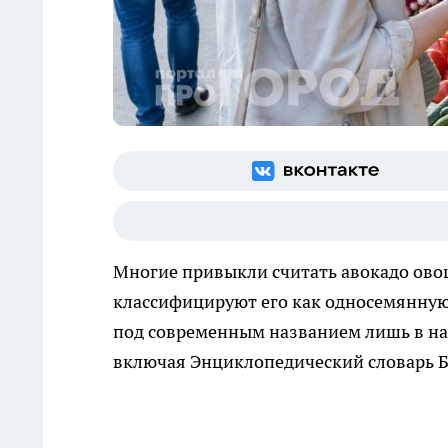
Многие привыкли считать авокадо овощ
классифицируют его как односемянную 
под современным названием лишь в нач
включая Энциклопедический словарь Бр