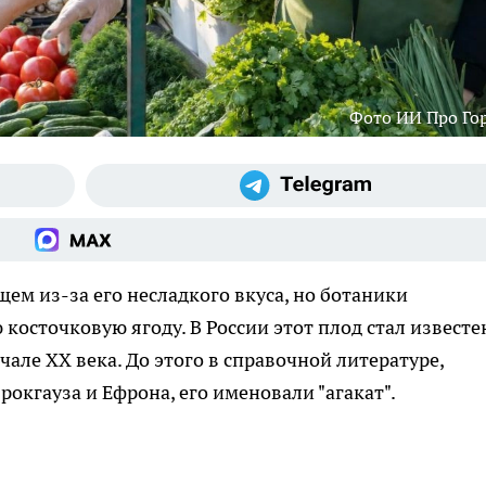
Фото ИИ Про Го
ем из-за его несладкого вкуса, но ботаники
косточковую ягоду. В России этот плод стал известе
але XX века. До этого в справочной литературе,
окгауза и Ефрона, его именовали "агакат".