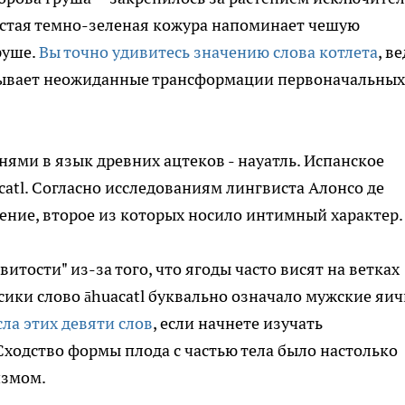
истая темно-зеленая кожура напоминает чешую
руше.
Вы точно удивитесь значению слова котлета
, в
рывает неожиданные трансформации первоначальных
нями в язык древних ацтеков - науатль. Испанское
catl. Согласно исследованиям лингвиста Алонсо де
ение, второе из которых носило интимный характер.
итости" из-за того, что ягоды часто висят на ветках
сики слово āhuacatl буквально означало мужские яич
сла этих девяти слов
, если начнете изучать
ходство формы плода с частью тела было настолько
измом.