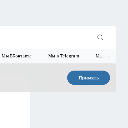
Мы ВКонтакте
Мы в Telegram
Мы в MAX
Принять