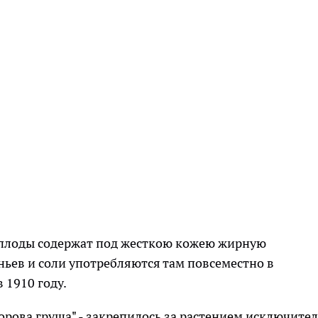
, плоды содержат под жесткою кожею жирную
ньев и соли употребляются там повсеместно в
 1910 году.
орова груша" - закрепилось за растением исключите