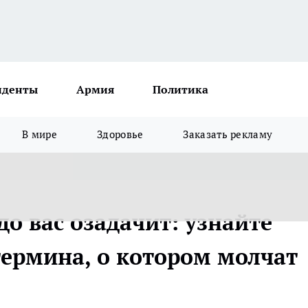
иденты
Армия
Политика
В мире
Здоровье
Заказать рекламу
до вас озадачит: узнайте
термина, о котором молчат