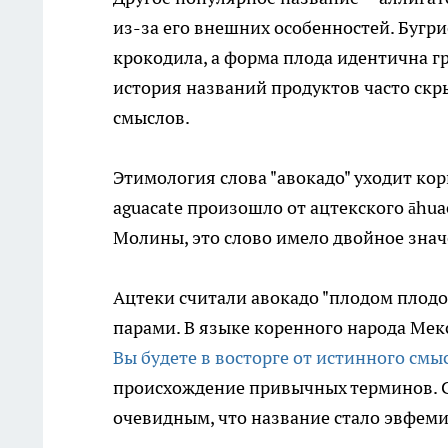
из-за его внешних особенностей. Бугр
крокодила, а форма плода идентична г
история названий продуктов часто ск
смыслов.
Этимология слова "авокадо" уходит кор
aguacate произошло от ацтекского āhua
Молины, это слово имело двойное знач
Ацтеки считали авокадо "плодом плодов
парами. В языке коренного народа Мек
Вы будете в восторге от истинного смы
происхождение привычных терминов. С
очевидным, что название стало эвфем