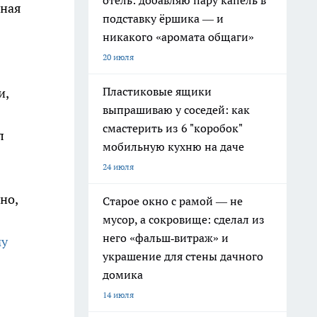
отель: добавляю пару капель в
иная
подставку ёршика — и
никакого «аромата общаги»
20 июля
Пластиковые ящики
и,
выпрашиваю у соседей: как
смастерить из 6 "коробок"
л
мобильную кухню на даче
24 июля
но,
Старое окно с рамой — не
мусор, а сокровище: сделал из
него «фальш‑витраж» и
му
украшение для стены дачного
домика
14 июля