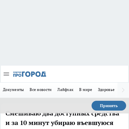
Документы
Все новости
Лайфхак
В мире
Здоровье
Зака
Принять
Смешиваю два доступных средства
и за 10 минут убираю въевшуюся