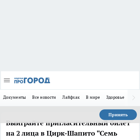
Документы
Все новости
Лайфхак
В мире
Здоровье
Зака
Принять
Выиграйте пригласительный билет
на 2 лица в Цирк-Шапито "Семь