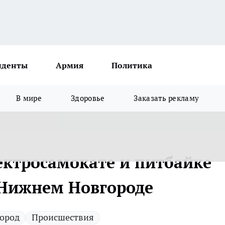
иденты
Армия
Политика
В мире
Здоровье
Заказать рекламу
ектросамокате и питбайке
 Нижнем Новгороде
ород
Происшествия