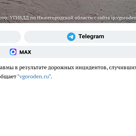
ото: УГИБДД по Нижегородской области с сайта ip.vgoroden
авмы в результате дорожных инцидентов, случивши
ообщает
"vgoroden.ru"
.