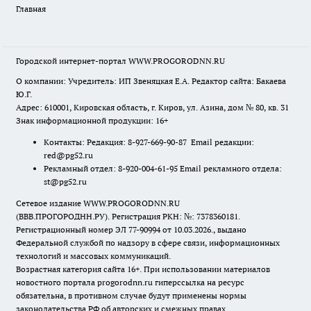
Главная
Городской интернет-портал WWW.PROGORODNN.RU
О компании: Учредитель: ИП Звеняцкая Е.А. Редактор сайта: Бакаева
Ю.Г.
Адрес: 610001, Кировская область, г. Киров, ул. Азина, дом № 80, кв. 31
Знак информационной продукции: 16+
Контакты: Редакция: 8-927-669-90-87 Email редакции:
red@pg52.ru
Рекламный отдел: 8-920-004-61-95 Email рекламного отдела:
st@pg52.ru
Сетевое издание WWW.PROGORODNN.RU
(ВВВ.ПРОГОРОДНН.РУ). Регистрация РКН: №: 7378360181.
Регистрационный номер ЭЛ 77-90994 от 10.03.2026., выдано
Федеральной службой по надзору в сфере связи, информационных
технологий и массовых коммуникаций.
Возрастная категория сайта 16+. При использовании материалов
новостного портала progorodnn.ru гиперссылка на ресурс
обязательна
,
в противном случае будут применены нормы
законодательства РФ об авторских и смежных правах.