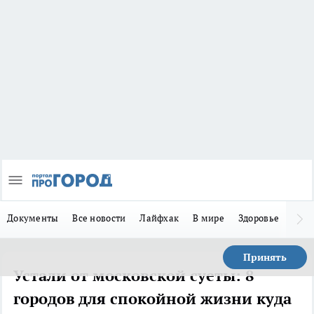
Документы
Все новости
Лайфхак
В мире
Здоровье
Зака
Принять
Устали от московской суеты: 8
городов для спокойной жизни куда