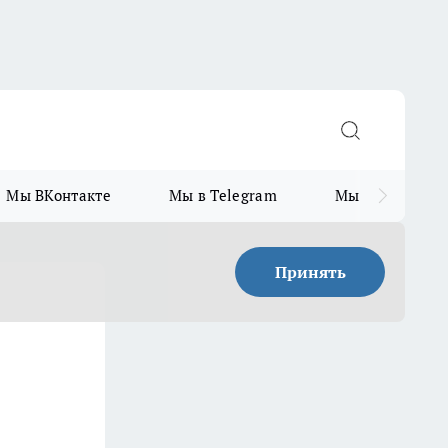
Мы ВКонтакте
Мы в Telegram
Мы в MAX
Принять