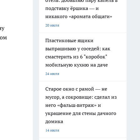
отель: добавляю пару капель в
подставку ёршика — и
никакого «аромата общаги»
20 июля
ну
том
Пластиковые ящики
выпрашиваю у соседей: как
смастерить из 6 "коробок"
мобильную кухню на даче
24 июля
Старое окно с рамой — не
мусор, а сокровище: сделал из
него «фальш‑витраж» и
украшение для стены дачного
домика
14 июля