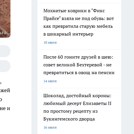
Мохнатые коврики в "Фикс
Прайсе" взяла не под обувь: вот
как превратила старую мебель
.ru
в шикарный интерьер
10 июля
После 60 гоните друзей в шею:
совет великой Бехтеревой - не
превратиться в овощ на пенсии
,
14 июля
ожей
Шоколад, достойный короны:
о
любимый десерт Елизаветы II
не и
по простому рецепту из
Букингемского дворца
16 июля