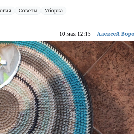
огия
Советы
Уборка
10 мая 12:15
Алексей Вор