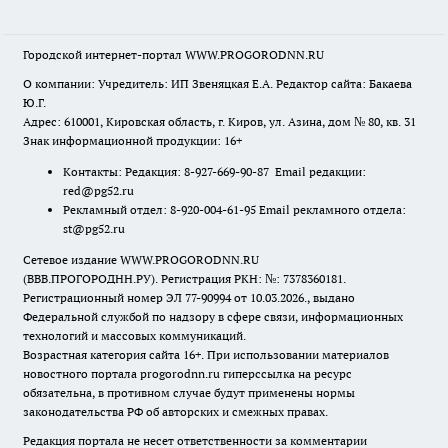
Городской интернет-портал WWW.PROGORODNN.RU
О компании: Учредитель: ИП Звеняцкая Е.А. Редактор сайта: Бакаева
Ю.Г.
Адрес: 610001, Кировская область, г. Киров, ул. Азина, дом № 80, кв. 31
Знак информационной продукции: 16+
Контакты: Редакция: 8-927-669-90-87 Email редакции:
red@pg52.ru
Рекламный отдел: 8-920-004-61-95 Email рекламного отдела:
st@pg52.ru
Сетевое издание WWW.PROGORODNN.RU
(ВВВ.ПРОГОРОДНН.РУ). Регистрация РКН: №: 7378360181.
Регистрационный номер ЭЛ 77-90994 от 10.03.2026., выдано
Федеральной службой по надзору в сфере связи, информационных
технологий и массовых коммуникаций.
Возрастная категория сайта 16+. При использовании материалов
новостного портала progorodnn.ru гиперссылка на ресурс
обязательна
,
в противном случае будут применены нормы
законодательства РФ об авторских и смежных правах.
Редакция портала не несет ответственности за комментарии