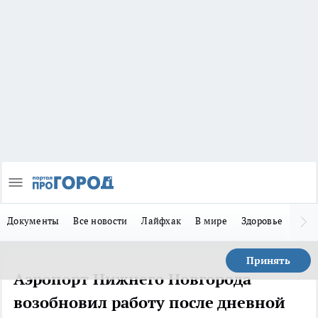
Документы
Все новости
Лайфхак
В мире
Здоровье
Зака
Принять
Аэропорт Нижнего Новгорода
возобновил работу после дневной