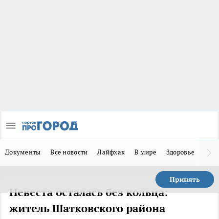
Документы
Все новости
Лайфхак
В мире
Здоровье
Зака
Принять
Невеста осталась без кольца:
житель Шатковского района