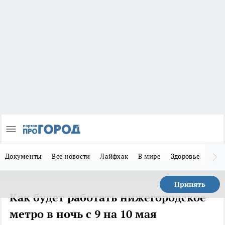
Документы
Все новости
Лайфхак
В мире
Здоровье
Зака
Принять
Как будет работать нижегородское
метро в ночь с 9 на 10 мая