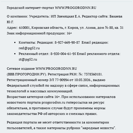
Городской интернет-портал WWW.PROGORODNN.RU
О компании: Учредитель: ИП Звеняцкая Е.А. Редактор сайта: Бакаева
Ю.Г.
Адрес: 610001, Кировская область, г. Киров, ул. Азина, дом № 80, кв. 31
Знак информационной продукции: 16+
Контакты: Редакция: 8-927-669-90-87 Email редакции:
red@pg52.ru
Рекламный отдел: 8-920-004-61-95 Email рекламного отдела:
st@pg52.ru
Сетевое издание WWW.PROGORODNN.RU
(ВВВ.ПРОГОРОДНН.РУ). Регистрация РКН: №: 7378360181.
Регистрационный номер ЭЛ 77-90994 от 10.03.2026., выдано
Федеральной службой по надзору в сфере связи, информационных
технологий и массовых коммуникаций.
Возрастная категория сайта 16+. При использовании материалов
новостного портала progorodnn.ru гиперссылка на ресурс
обязательна
,
в противном случае будут применены нормы
законодательства РФ об авторских и смежных правах.
Редакция портала не несет ответственности за комментарии
пользователей, а также материалы рубрики "народные новости".