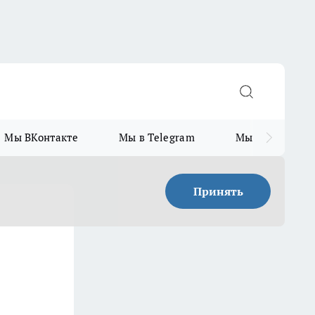
Мы ВКонтакте
Мы в Telegram
Мы в MAX
Принять