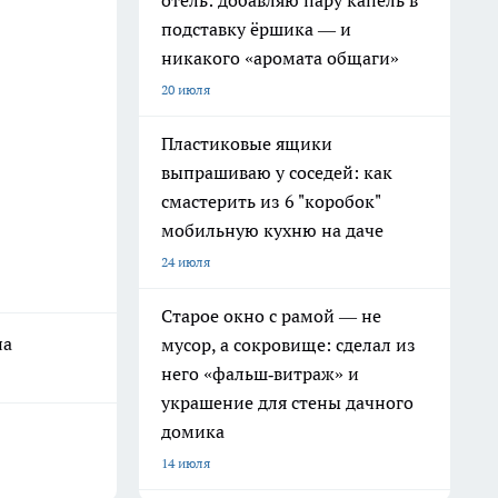
отель: добавляю пару капель в
подставку ёршика — и
никакого «аромата общаги»
20 июля
Пластиковые ящики
выпрашиваю у соседей: как
смастерить из 6 "коробок"
мобильную кухню на даче
24 июля
Старое окно с рамой — не
на
мусор, а сокровище: сделал из
него «фальш‑витраж» и
украшение для стены дачного
домика
14 июля