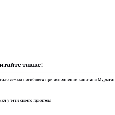
итайте также:
стило семью погибшего при исполнении капитана Мурыги
кл у тети своего приятеля