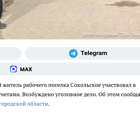
фото из архива "Про Гор
й житель рабочего поселка Сокольское участвовал в
четами. Возбуждено уголовное дело. Об этом сообщ
городской области
.