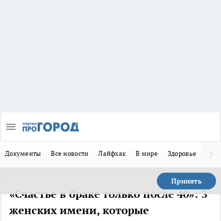
Документы
Все новости
Лайфхак
В мире
Здоровье
Зака
Принять
«Счастье в браке только после 40»: 3
женских имени, которые