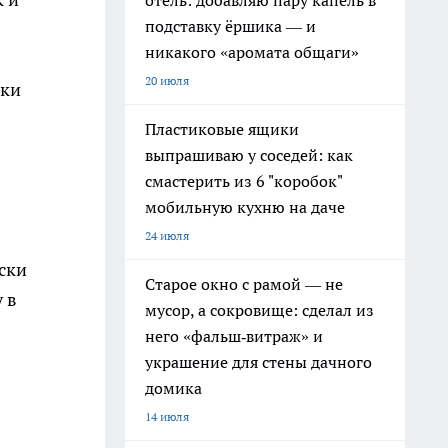
отель: добавляю пару капель в
подставку ёршика — и
никакого «аромата общаги»
20 июля
йки
Пластиковые ящики
выпрашиваю у соседей: как
смастерить из 6 "коробок"
мобильную кухню на даче
24 июля
ски
Старое окно с рамой — не
 в
мусор, а сокровище: сделал из
него «фальш‑витраж» и
украшение для стены дачного
домика
14 июля