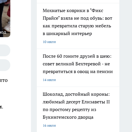
Мохнатые коврики в "Фикс
Прайсе" взяла не под обувь: вот
как превратила старую мебель
род
в шикарный интерьер
10 июля
После 60 гоните друзей в шею:
совет великой Бехтеревой - не
превратиться в овощ на пенсии
ято
14 июля
Шоколад, достойный короны:
любимый десерт Елизаветы II
и
.
по простому рецепту из
Букингемского дворца
16 июля