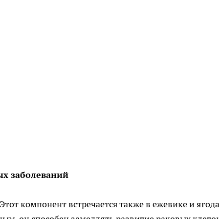
ых заболеваний
тот компонент встречается также в ежевике и ягод
ым, он способен замедлять развитие раковых клето