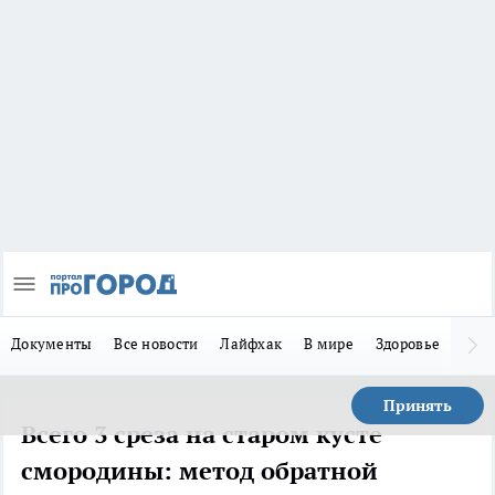
Документы
Все новости
Лайфхак
В мире
Здоровье
Зака
Принять
Всего 3 среза на старом кусте
смородины: метод обратной