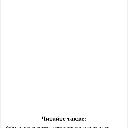
Читайте также:
Забыла про дорогую треску: теперь готовлю эту