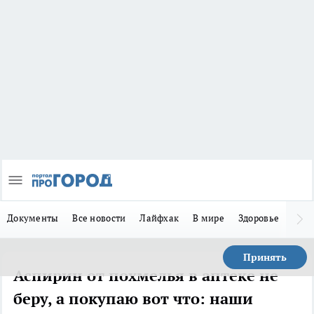
Документы
Все новости
Лайфхак
В мире
Здоровье
Зака
Принять
Аспирин от похмелья в аптеке не
беру, а покупаю вот что: наши