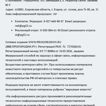
О компании: Учредитель: ИП Звеняцкая Е.А. Редактор сайта: Бакаева
Ю.Г.
Адрес: 610001, Кировская область, г. Киров, ул. Азина, дом № 80, кв. 31
Знак информационной продукции: 16+
Контакты: Редакция: 8-927-669-90-87 Email редакции:
red@pg52.ru
Рекламный отдел: 8-920-004-61-95 Email рекламного отдела:
st@pg52.ru
Сетевое издание WWW.PROGORODNN.RU
(ВВВ.ПРОГОРОДНН.РУ). Регистрация РКН: №: 7378360181.
Регистрационный номер ЭЛ 77-90994 от 10.03.2026., выдано
Федеральной службой по надзору в сфере связи, информационных
технологий и массовых коммуникаций.
Возрастная категория сайта 16+. При использовании материалов
новостного портала progorodnn.ru гиперссылка на ресурс
обязательна
,
в противном случае будут применены нормы
законодательства РФ об авторских и смежных правах.
Редакция портала не несет ответственности за комментарии
пользователей, а также материалы рубрики "народные новости".
«На информационном ресурсе применяются рекомендательные
технологии (информационные технологии предоставления
информации на основе сбора, систематизации и анализа сведений,