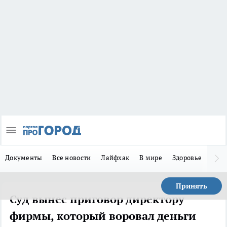
Документы
Все новости
Лайфхак
В мире
Здоровье
Зака
Принять
Суд вынес приговор директору
фирмы, который воровал деньги