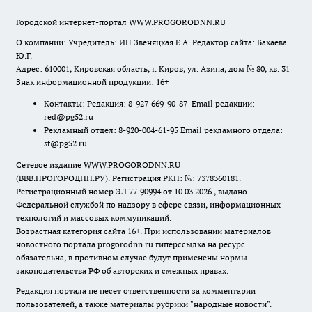
Городской интернет-портал WWW.PROGORODNN.RU
О компании: Учредитель: ИП Звеняцкая Е.А. Редактор сайта: Бакаева
Ю.Г.
Адрес: 610001, Кировская область, г. Киров, ул. Азина, дом № 80, кв. 31
Знак информационной продукции: 16+
Контакты: Редакция: 8-927-669-90-87 Email редакции:
red@pg52.ru
Рекламный отдел: 8-920-004-61-95 Email рекламного отдела:
st@pg52.ru
Сетевое издание WWW.PROGORODNN.RU
(ВВВ.ПРОГОРОДНН.РУ). Регистрация РКН: №: 7378360181.
Регистрационный номер ЭЛ 77-90994 от 10.03.2026., выдано
Федеральной службой по надзору в сфере связи, информационных
технологий и массовых коммуникаций.
Возрастная категория сайта 16+. При использовании материалов
новостного портала progorodnn.ru гиперссылка на ресурс
обязательна
,
в противном случае будут применены нормы
законодательства РФ об авторских и смежных правах.
Редакция портала не несет ответственности за комментарии
пользователей, а также материалы рубрики "народные новости".