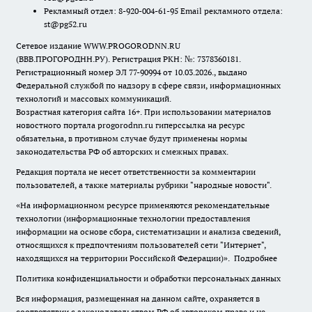
Рекламный отдел: 8-920-004-61-95 Email рекламного отдела:
st@pg52.ru
Сетевое издание WWW.PROGORODNN.RU
(ВВВ.ПРОГОРОДНН.РУ). Регистрация РКН: №: 7378360181.
Регистрационный номер ЭЛ 77-90994 от 10.03.2026., выдано
Федеральной службой по надзору в сфере связи, информационных
технологий и массовых коммуникаций.
Возрастная категория сайта 16+. При использовании материалов
новостного портала progorodnn.ru гиперссылка на ресурс
обязательна
,
в противном случае будут применены нормы
законодательства РФ об авторских и смежных правах.
Редакция портала не несет ответственности за комментарии
пользователей, а также материалы рубрики "народные новости".
«На информационном ресурсе применяются рекомендательные
технологии (информационные технологии предоставления
информации на основе сбора, систематизации и анализа сведений,
относящихся к предпочтениям пользователей сети "Интернет",
находящихся на территории Российской Федерации)».
Подробнее
Политика конфиденциальности и обработки персональных данных
Вся информация, размещенная на данном сайте, охраняется в
соответствии с законодательством РФ об авторском праве и не