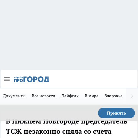
Документы
Все новости
Лайфхак
В мире
Здоровье
Зака
Принять
В Нижнем Новгороде председатель
ТСЖ незаконно сняла со счета