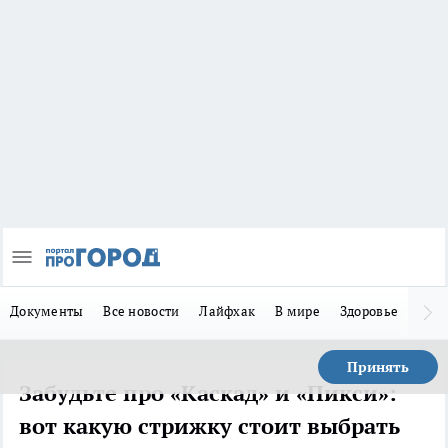
Документы
Все новости
Лайфхак
В мире
Здоровье
Зака
Принять
Забудьте про «Каскад» и «Пикси»:
вот какую стрижку стоит выбрать