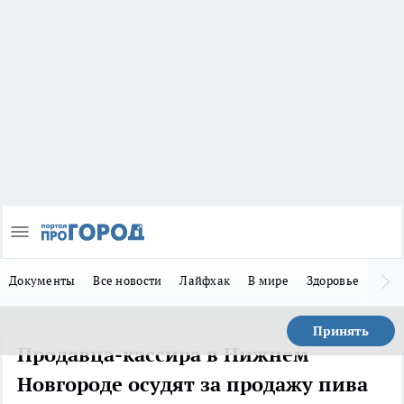
Документы
Все новости
Лайфхак
В мире
Здоровье
Зака
Принять
Продавца-кассира в Нижнем
Новгороде осудят за продажу пива