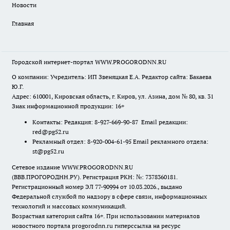
Новости
Главная
Городской интернет-портал WWW.PROGORODNN.RU
О компании: Учредитель: ИП Звеняцкая Е.А. Редактор сайта: Бакаева
Ю.Г.
Адрес: 610001, Кировская область, г. Киров, ул. Азина, дом № 80, кв. 31
Знак информационной продукции: 16+
Контакты: Редакция: 8-927-669-90-87 Email редакции:
red@pg52.ru
Рекламный отдел: 8-920-004-61-95 Email рекламного отдела:
st@pg52.ru
Сетевое издание WWW.PROGORODNN.RU
(ВВВ.ПРОГОРОДНН.РУ). Регистрация РКН: №: 7378360181.
Регистрационный номер ЭЛ 77-90994 от 10.03.2026., выдано
Федеральной службой по надзору в сфере связи, информационных
технологий и массовых коммуникаций.
Возрастная категория сайта 16+. При использовании материалов
новостного портала progorodnn.ru гиперссылка на ресурс