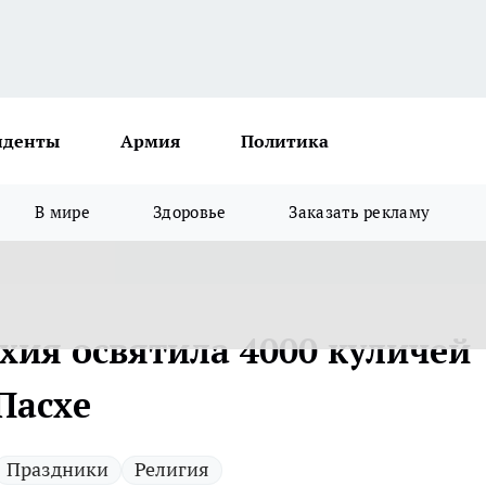
иденты
Армия
Политика
В мире
Здоровье
Заказать рекламу
хия освятила 4000 куличей
Пасхе
Праздники
Религия