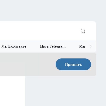
Мы ВКонтакте
Мы в Telegram
Мы в MAX
Принять