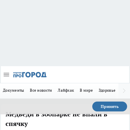
Документы
Все новости
Лайфхак
В мире
Здоровье
Зака
Принять
Медведи в зоопарке не впали в
спячку