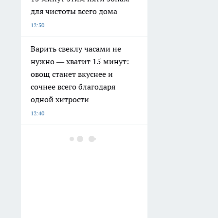
для чистоты всего дома
12:50
Варить свеклу часами не
нужно — хватит 15 минут:
овощ станет вкуснее и
сочнее всего благодаря
одной хитрости
12:40
Хватит терпеть неудобства
на даче: теперь туалет
можно сделать по-
человечески без запаха и
выгребных ям
12:15