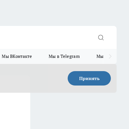
Мы ВКонтакте
Мы в Telegram
Мы в MAX
Принять