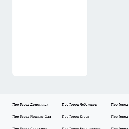
Семья из Нижегородской
области выиграла миллион в
лотерею благодаря рыжему
коту
12:10
Про Город Дзержинск
Про Город Чебоксары
Про Город
Про Город Йошкар-Ола
Про Город Курск
Про Город
Про Город Ярославль
Про Город Владивосток
Про Город