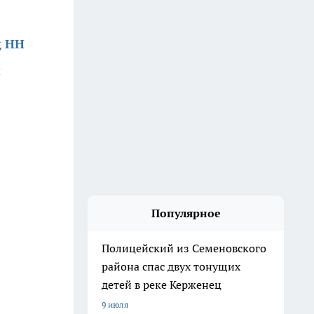
д НН
й
Популярное
Полицейский из Семеновского
района спас двух тонущих
детей в реке Керженец
9 июля