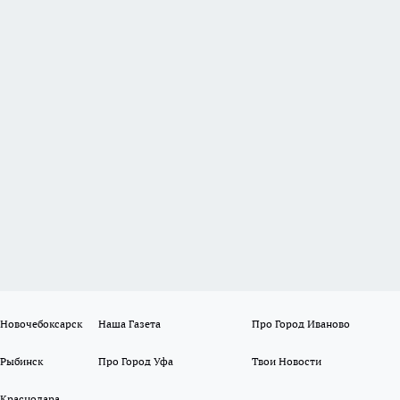
 Новочебоксарск
Наша Газета
Про Город Иваново
 Рыбинск
Про Город Уфа
Твои Новости
 Краснодара