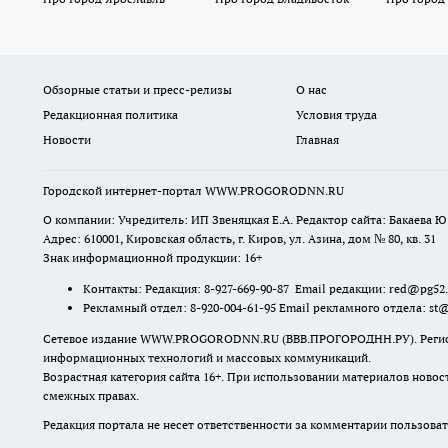
Обзорные статьи и пресс-релизы
О нас
Редакционная политика
Условия труда
Новости
Главная
Городской интернет-портал WWW.PROGORODNN.RU
О компании: Учредитель: ИП Звеняцкая Е.А. Редактор сайта: Бакаева Ю.
Адрес: 610001, Кировская область, г. Киров, ул. Азина, дом № 80, кв. 31
Знак информационной продукции: 16+
Контакты: Редакция: 8-927-669-90-87 Email редакции: red@pg52
Рекламный отдел: 8-920-004-61-95 Email рекламного отдела: st
Сетевое издание WWW.PROGORODNN.RU (ВВВ.ПРОГОРОДНН.РУ). Регистраци
информационных технологий и массовых коммуникаций.
Возрастная категория сайта 16+. При использовании материалов новос
смежных правах.
Редакция портала не несет ответственности за комментарии пользоват