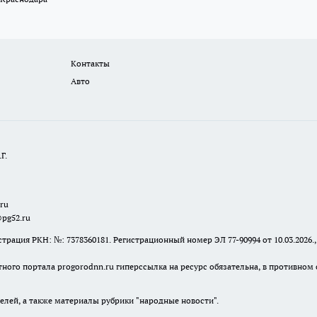
Контакты
Авто
Г.
.ru
@pg52.ru
я РКН: №: 7378360181. Регистрационный номер ЭЛ 77-90994 от 10.03.2026., 
тного портала progorodnn.ru гиперссылка на ресурс обязательна
,
в противном 
елей, а также материалы рубрики "народные новости".