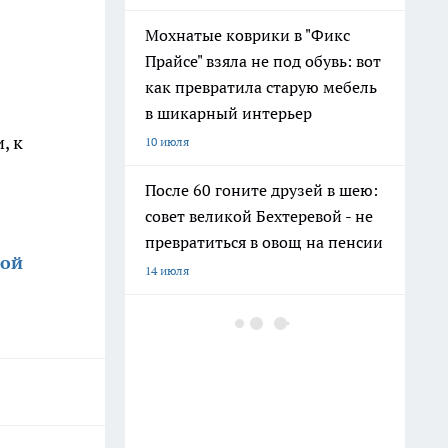
Мохнатые коврики в "Фикс
Прайсе" взяла не под обувь: вот
как превратила старую мебель
в шикарный интерьер
, к
10 июля
После 60 гоните друзей в шею:
совет великой Бехтеревой - не
превратиться в овощ на пенсии
кой
14 июля
Гигант с нежной душой: как
создать белоснежную стену
цветов, от которой
невозможно отвести взгляд
13 июля