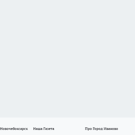
 Новочебоксарск
Наша Газета
Про Город Иваново