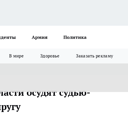
иденты
Армия
Политика
В мире
Здоровье
Заказать рекламу
асти осудят судью-
пругу