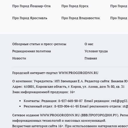
Про Город Йошкар-Ола
Про Город Курск
Про Город
Про Город Ярославль
Про Город Владивосток
Про Город
Обзорные статьи и пресс-релизы
О нас
Редакционная политика
Условия труда
Новости
Главная
Городской интернет-портал WWW.PROGORODNN.RU
О компании: Учредитель: ИП Звеняцкая Е.А. Редактор сайта: Бакаева Ю.
Адрес: 610001, Кировская область, г. Киров, ул. Азина, дом № 80, кв. 31
Знак информационной продукции: 16+
Контакты: Редакция: 8-927-669-90-87 Email редакции: red@pg52
Рекламный отдел: 8-920-004-61-95 Email рекламного отдела: st
Сетевое издание WWW.PROGORODNN.RU (ВВВ.ПРОГОРОДНН.РУ). Регистраци
информационных технологий и массовых коммуникаций.
Возрастная категория сайта 16+. При использовании материалов новос