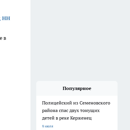
д НН
е в
Популярное
Полицейский из Семеновского
района спас двух тонущих
детей в реке Керженец
9 июля