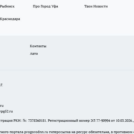
 Рыбинск
Про Город Уфа
Твои Новости
 Краснодара
Контакты
Авто
Г.
.ru
@pg52.ru
я РКН: №: 7378360181. Регистрационный номер ЭЛ 77-90994 от 10.03.2026., 
тного портала progorodnn.ru гиперссылка на ресурс обязательна
,
в противном 