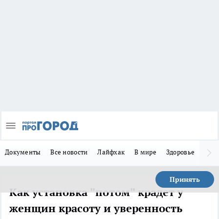
Документы
Все новости
Лайфхак
В мире
Здоровье
Зака
Принять
Как установка "потом" крадет у
женщин красоту и уверенность