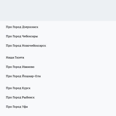
Про Город Дзержинск
Про Город Чебоксары
Про Город Новочебоксарск
Наша Газета
Про Город Иваново
Про Город Йошкар-Ола
Про Город Курск
Про Город Рыбинск
Про Город Уфа