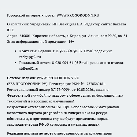
Городской интернет-портал WWW.PROGORODNN.RU
О компании: Учредитель: ИП Звеняцкая Е.А. Редактор сайта: Бакаева
Ю.Г.
Адрес: 610001, Кировская область, г. Киров, ул. Азина, дом № 80, кв. 31
Знак информационной продукции: 16+
Контакты: Редакция: 8-927-669-90-87 Email редакции:
red@pg52.ru
Рекламный отдел: 8-920-004-61-95 Email рекламного отдела:
st@pg52.ru
Сетевое издание WWW.PROGORODNN.RU
(ВВВ.ПРОГОРОДНН.РУ). Регистрация РКН: №: 7378360181.
Регистрационный номер ЭЛ 77-90994 от 10.03.2026., выдано
Федеральной службой по надзору в сфере связи, информационных
технологий и массовых коммуникаций.
Возрастная категория сайта 16+. При использовании материалов
новостного портала progorodnn.ru гиперссылка на ресурс
обязательна
,
в противном случае будут применены нормы
законодательства РФ об авторских и смежных правах.
Редакция портала не несет ответственности за комментарии