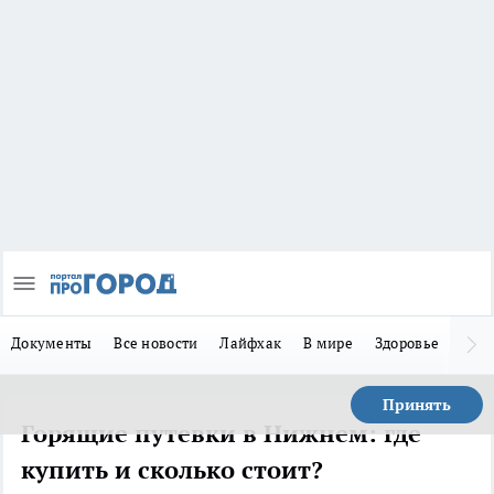
Документы
Все новости
Лайфхак
В мире
Здоровье
Зака
Принять
Горящие путевки в Нижнем: где
купить и сколько стоит?