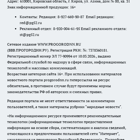
Адрес: 610001, Кировская область, г. Киров, ул. Азина, дом № 80, кв. 31
Знак информационной продукции: 16+
Контакты: Редакция: 8-927-669-90-87 Email редакции:
red@pg52.ru
Рекламный отдел: 8-920-004-61-95 Email рекламного отдела:
st@pg52.ru
Сетевое издание WWW.PROGORODNN.RU
(ВВВ.ПРОГОРОДНН.РУ). Регистрация РКН: №: 7378360181.
Регистрационный номер ЭЛ 77-90994 от 10.03.2026., выдано
Федеральной службой по надзору в сфере связи, информационных
технологий и массовых коммуникаций.
Возрастная категория сайта 16+. При использовании материалов
новостного портала progorodnn.ru гиперссылка на ресурс
обязательна
,
в противном случае будут применены нормы
законодательства РФ об авторских и смежных правах.
Редакция портала не несет ответственности за комментарии
пользователей, а также материалы рубрики "народные новости".
«На информационном ресурсе применяются рекомендательные
технологии (информационные технологии предоставления
информации на основе сбора, систематизации и анализа сведений,
относящихся к предпочтениям пользователей сети "Интернет",
находящихся на территории Российской Федерации)».
Подробнее