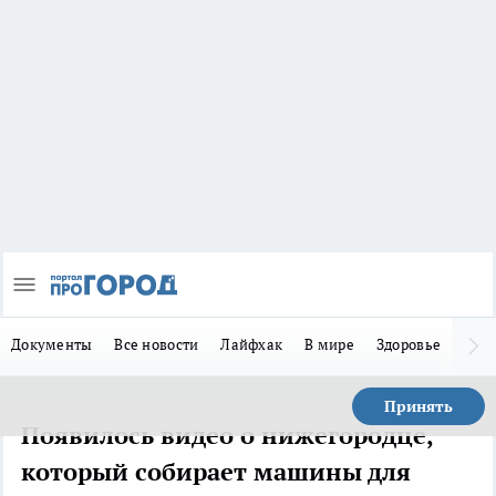
Документы
Все новости
Лайфхак
В мире
Здоровье
Зака
Принять
Появилось видео о нижегородце,
который собирает машины для