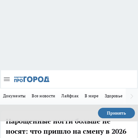
Документы
Все новости
Лайфхак
В мире
Здоровье
Зака
Принять
Нарощенные ногти больше не
носят: что пришло на смену в 2026