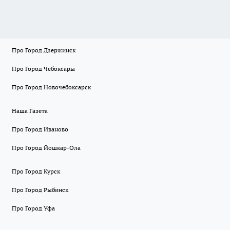
Про Город Дзержинск
Про Город Чебоксары
Про Город Новочебоксарск
Наша Газета
Про Город Иваново
Про Город Йошкар-Ола
Про Город Курск
Про Город Рыбинск
Про Город Уфа