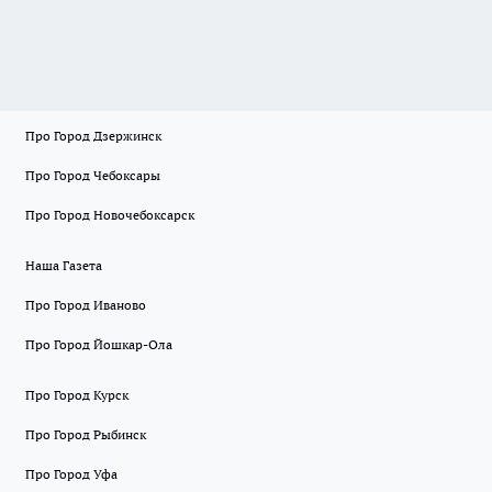
Про Город Дзержинск
Про Город Чебоксары
Про Город Новочебоксарск
Наша Газета
Про Город Иваново
Про Город Йошкар-Ола
Про Город Курск
Про Город Рыбинск
Про Город Уфа