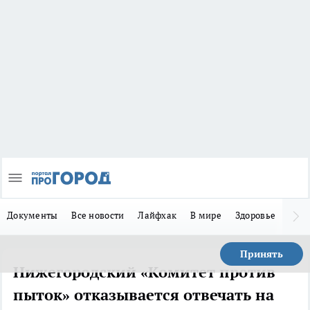
Документы
Все новости
Лайфхак
В мире
Здоровье
Зака
Принять
Нижегородский «Комитет против
пыток» отказывается отвечать на