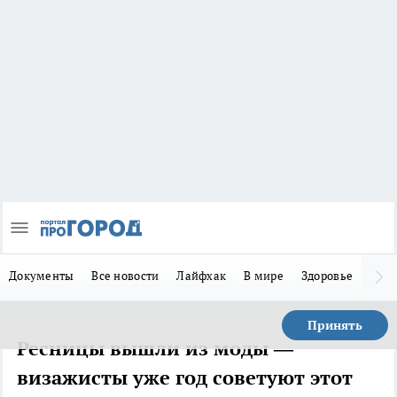
Документы
Все новости
Лайфхак
В мире
Здоровье
Зака
Принять
Ресницы вышли из моды —
визажисты уже год советуют этот