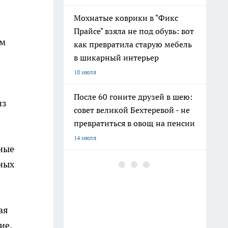
Мохнатые коврики в "Фикс
Прайсе" взяла не под обувь: вот
ом
как превратила старую мебель
в шикарный интерьер
10 июля
После 60 гоните друзей в шею:
из
совет великой Бехтеревой - не
превратиться в овощ на пенсии
14 июля
сные
Шоколад, достойный короны:
сных
любимый десерт Елизаветы II
по простому рецепту из
Букингемского дворца
ая
16 июля
ие.