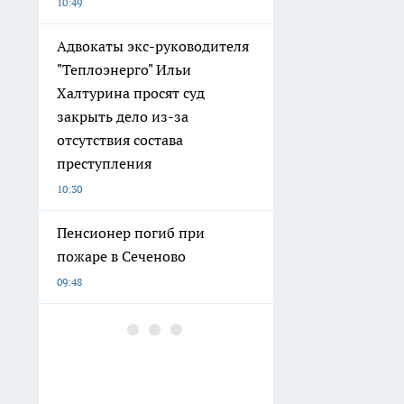
10:49
Адвокаты экс-руководителя
"Теплоэнерго" Ильи
Халтурина просят суд
закрыть дело из-за
отсутствия состава
преступления
10:30
Пенсионер погиб при
пожаре в Сеченово
09:48
Емкости с химической
жидкостью загорелись в
Дзержинске
09:28