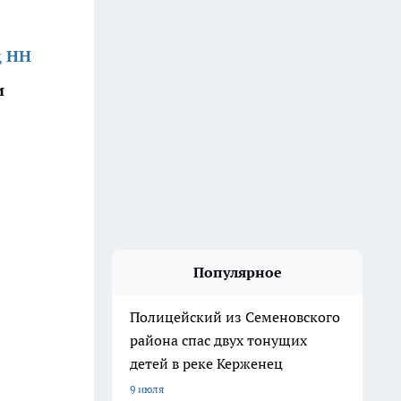
д НН
и
Популярное
Полицейский из Семеновского
района спас двух тонущих
детей в реке Керженец
9 июля