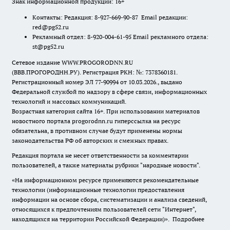
Знак информационной продукции: 16+
Контакты: Редакция: 8-927-669-90-87 Email редакции:
red@pg52.ru
Рекламный отдел: 8-920-004-61-95 Email рекламного отдела:
st@pg52.ru
Сетевое издание WWW.PROGORODNN.RU
(ВВВ.ПРОГОРОДНН.РУ). Регистрация РКН: №: 7378360181.
Регистрационный номер ЭЛ 77-90994 от 10.03.2026., выдано
Федеральной службой по надзору в сфере связи, информационных
технологий и массовых коммуникаций.
Возрастная категория сайта 16+. При использовании материалов
новостного портала progorodnn.ru гиперссылка на ресурс
обязательна
,
в противном случае будут применены нормы
законодательства РФ об авторских и смежных правах.
Редакция портала не несет ответственности за комментарии
пользователей, а также материалы рубрики "народные новости".
«На информационном ресурсе применяются рекомендательные
технологии (информационные технологии предоставления
информации на основе сбора, систематизации и анализа сведений,
относящихся к предпочтениям пользователей сети "Интернет",
находящихся на территории Российской Федерации)».
Подробнее