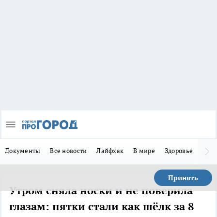
Документы
Все новости
Лайфхак
В мире
Здоровье
Зака
Принять
Утром сняла носки и не поверила
глазам: пятки стали как шёлк за 8