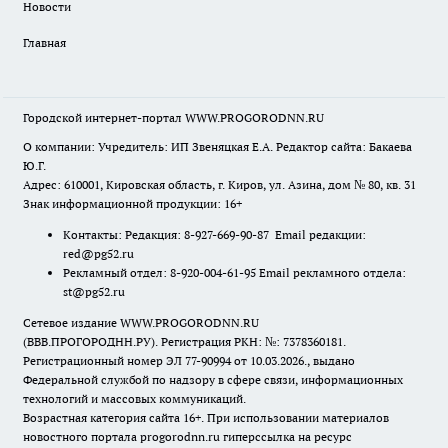
Новости
Главная
Городской интернет-портал WWW.PROGORODNN.RU
О компании: Учредитель: ИП Звеняцкая Е.А. Редактор сайта: Бакаева
Ю.Г.
Адрес: 610001, Кировская область, г. Киров, ул. Азина, дом № 80, кв. 31
Знак информационной продукции: 16+
Контакты: Редакция: 8-927-669-90-87 Email редакции:
red@pg52.ru
Рекламный отдел: 8-920-004-61-95 Email рекламного отдела:
st@pg52.ru
Сетевое издание WWW.PROGORODNN.RU
(ВВВ.ПРОГОРОДНН.РУ). Регистрация РКН: №: 7378360181.
Регистрационный номер ЭЛ 77-90994 от 10.03.2026., выдано
Федеральной службой по надзору в сфере связи, информационных
технологий и массовых коммуникаций.
Возрастная категория сайта 16+. При использовании материалов
новостного портала progorodnn.ru гиперссылка на ресурс