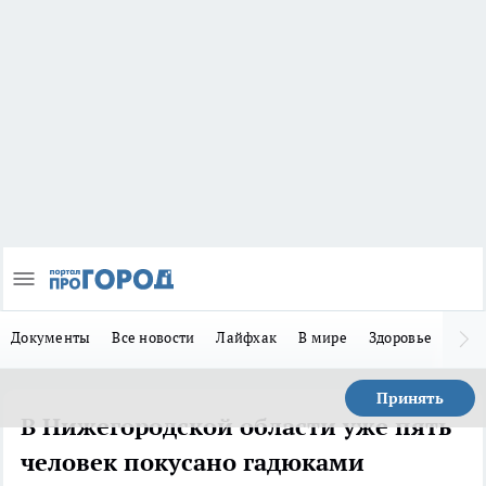
Документы
Все новости
Лайфхак
В мире
Здоровье
Зака
Принять
В Нижегородской области уже пять
человек покусано гадюками