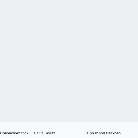
 Новочебоксарск
Наша Газета
Про Город Иваново