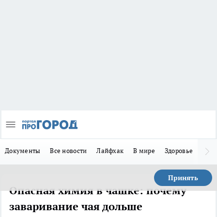
Документы
Все новости
Лайфхак
В мире
Здоровье
Зака
Принять
Опасная химия в чашке: почему
заваривание чая дольше