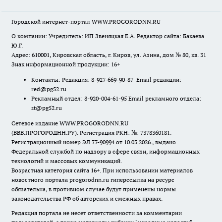
Городской интернет-портал WWW.PROGORODNN.RU
О компании: Учредитель: ИП Звеняцкая Е.А. Редактор сайта: Бакаева
Ю.Г.
Адрес: 610001, Кировская область, г. Киров, ул. Азина, дом № 80, кв. 31
Знак информационной продукции: 16+
Контакты: Редакция: 8-927-669-90-87 Email редакции:
red@pg52.ru
Рекламный отдел: 8-920-004-61-95 Email рекламного отдела:
st@pg52.ru
Сетевое издание WWW.PROGORODNN.RU
(ВВВ.ПРОГОРОДНН.РУ). Регистрация РКН: №: 7378360181.
Регистрационный номер ЭЛ 77-90994 от 10.03.2026., выдано
Федеральной службой по надзору в сфере связи, информационных
технологий и массовых коммуникаций.
Возрастная категория сайта 16+. При использовании материалов
новостного портала progorodnn.ru гиперссылка на ресурс
обязательна
,
в противном случае будут применены нормы
законодательства РФ об авторских и смежных правах.
Редакция портала не несет ответственности за комментарии