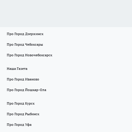
Про Город Дзержинск
Про Город Чебоксары
Про Город Новочебоксарск
Наша Газета
Про Город Иваново
Про Город Йошкар-Ола
Про Город Курск
Про Город Рыбинск
Про Город Уфа