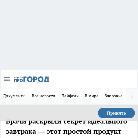
Документы
Все новости
Лайфхак
В мире
Здоровье
Зака
Принять
Врачи раскрыли секрет идеального
завтрака — этот простой продукт