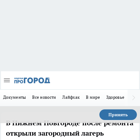
Документы
Все новости
Лайфхак
В мире
Здоровье
Зака
Принять
В Нижнем Новгороде после ремонта
открыли загородный лагерь