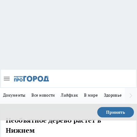
Документы
Все новости
Лайфхак
В мире
Здоровье
Зака
Принять
Необъятное дерево растет в
Нижнем