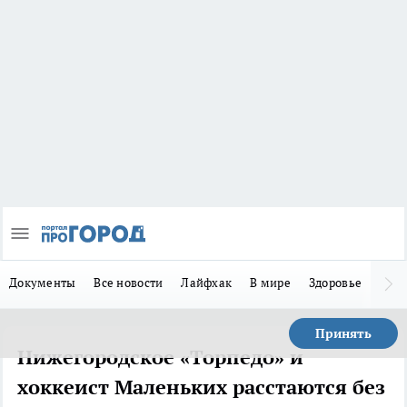
Документы
Все новости
Лайфхак
В мире
Здоровье
Зака
Принять
Нижегородское «Торпедо» и
хоккеист Маленьких расстаются без