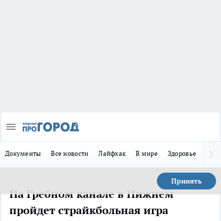
Документы
Все новости
Лайфхак
В мире
Здоровье
Зака
Принять
На Гребном канале в Нижнем
пройдет страйкбольная игра