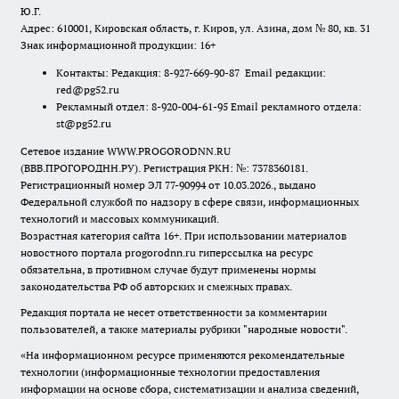
Ю.Г.
Адрес: 610001, Кировская область, г. Киров, ул. Азина, дом № 80, кв. 31
Знак информационной продукции: 16+
Контакты: Редакция: 8-927-669-90-87 Email редакции:
red@pg52.ru
Рекламный отдел: 8-920-004-61-95 Email рекламного отдела:
st@pg52.ru
Сетевое издание WWW.PROGORODNN.RU
(ВВВ.ПРОГОРОДНН.РУ). Регистрация РКН: №: 7378360181.
Регистрационный номер ЭЛ 77-90994 от 10.03.2026., выдано
Федеральной службой по надзору в сфере связи, информационных
технологий и массовых коммуникаций.
Возрастная категория сайта 16+. При использовании материалов
новостного портала progorodnn.ru гиперссылка на ресурс
обязательна
,
в противном случае будут применены нормы
законодательства РФ об авторских и смежных правах.
Редакция портала не несет ответственности за комментарии
пользователей, а также материалы рубрики "народные новости".
«На информационном ресурсе применяются рекомендательные
технологии (информационные технологии предоставления
информации на основе сбора, систематизации и анализа сведений,