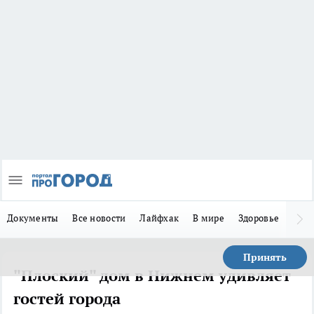
Документы
Все новости
Лайфхак
В мире
Здоровье
Зака
Принять
"Плоский" дом в Нижнем удивляет
гостей города