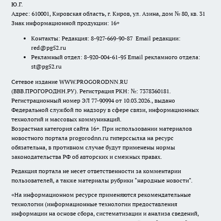
Ю.Г.
Адрес: 610001, Кировская область, г. Киров, ул. Азина, дом № 80, кв. 31
Знак информационной продукции: 16+
Контакты: Редакция: 8-927-669-90-87 Email редакции:
red@pg52.ru
Рекламный отдел: 8-920-004-61-95 Email рекламного отдела:
st@pg52.ru
Сетевое издание WWW.PROGORODNN.RU
(ВВВ.ПРОГОРОДНН.РУ). Регистрация РКН: №: 7378360181.
Регистрационный номер ЭЛ 77-90994 от 10.03.2026., выдано
Федеральной службой по надзору в сфере связи, информационных
технологий и массовых коммуникаций.
Возрастная категория сайта 16+. При использовании материалов
новостного портала progorodnn.ru гиперссылка на ресурс
обязательна
,
в противном случае будут применены нормы
законодательства РФ об авторских и смежных правах.
Редакция портала не несет ответственности за комментарии
пользователей, а также материалы рубрики "народные новости".
«На информационном ресурсе применяются рекомендательные
технологии (информационные технологии предоставления
информации на основе сбора, систематизации и анализа сведений,