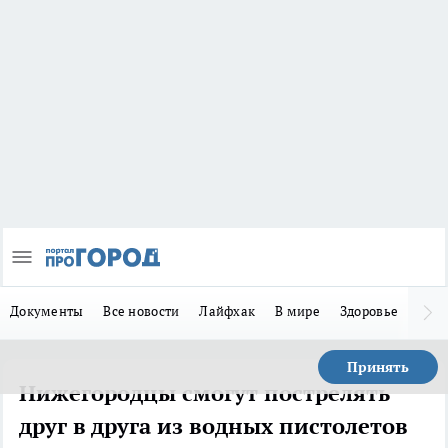
Документы
Все новости
Лайфхак
В мире
Здоровье
Зака
Принять
Нижегородцы смогут пострелять
друг в друга из водных пистолетов