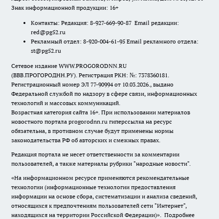
Знак информационной продукции: 16+
Контакты: Редакция: 8-927-669-90-87 Email редакции:
red@pg52.ru
Рекламный отдел: 8-920-004-61-95 Email рекламного отдела:
st@pg52.ru
Сетевое издание WWW.PROGORODNN.RU
(ВВВ.ПРОГОРОДНН.РУ). Регистрация РКН: №: 7378360181.
Регистрационный номер ЭЛ 77-90994 от 10.03.2026., выдано
Федеральной службой по надзору в сфере связи, информационных
технологий и массовых коммуникаций.
Возрастная категория сайта 16+. При использовании материалов
новостного портала progorodnn.ru гиперссылка на ресурс
обязательна
,
в противном случае будут применены нормы
законодательства РФ об авторских и смежных правах.
Редакция портала не несет ответственности за комментарии
пользователей, а также материалы рубрики "народные новости".
«На информационном ресурсе применяются рекомендательные
технологии (информационные технологии предоставления
информации на основе сбора, систематизации и анализа сведений,
относящихся к предпочтениям пользователей сети "Интернет",
находящихся на территории Российской Федерации)».
Подробнее