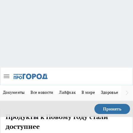
Документы
Все новости
Лайфхак
В мире
Здоровье
Зака
Принять
Продукты к Новому году стали
доступнее