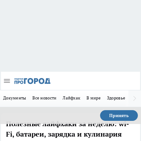
Документы
Все новости
Лайфхак
В мире
Здоровье
Зака
Принять
Полезные лайфхаки за неделю: wi-
Fi, батареи, зарядка и кулинария