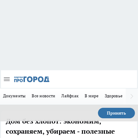
Документы
Все новости
Лайфхак
В мире
Здоровье
Зака
Принять
Дом без хлопот: экономим,
сохраняем, убираем - полезные