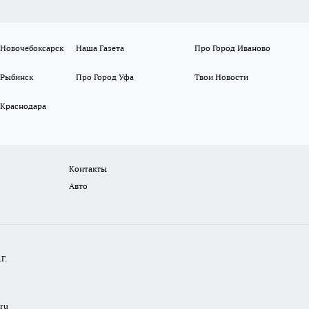
 Новочебоксарск
Наша Газета
Про Город Иваново
 Рыбинск
Про Город Уфа
Твои Новости
 Краснодара
Контакты
Авто
Г.
.ru