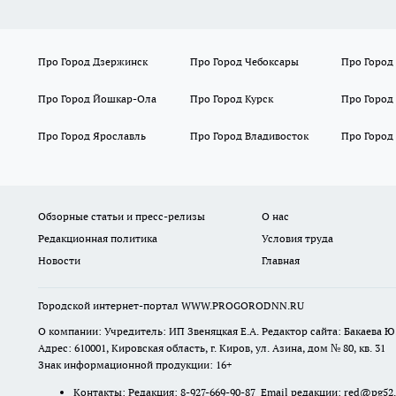
Про Город Дзержинск
Про Город Чебоксары
Про Город
Про Город Йошкар-Ола
Про Город Курск
Про Город
Про Город Ярославль
Про Город Владивосток
Про Город
Обзорные статьи и пресс-релизы
О нас
Редакционная политика
Условия труда
Новости
Главная
Городской интернет-портал WWW.PROGORODNN.RU
О компании: Учредитель: ИП Звеняцкая Е.А. Редактор сайта: Бакаева Ю.
Адрес: 610001, Кировская область, г. Киров, ул. Азина, дом № 80, кв. 31
Знак информационной продукции: 16+
Контакты: Редакция: 8-927-669-90-87 Email редакции: red@pg52