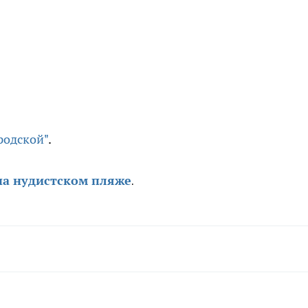
родской"
.
на нудистском пляже
.