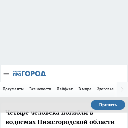
Документы
Все новости
Лайфхак
В мире
Здоровье
Зака
Принять
Четыре человека погибли в
водоемах Нижегородской области