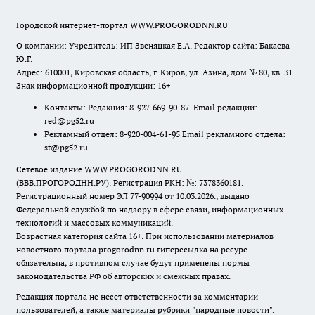
Городской интернет-портал WWW.PROGORODNN.RU
О компании: Учредитель: ИП Звеняцкая Е.А. Редактор сайта: Бакаева
Ю.Г.
Адрес: 610001, Кировская область, г. Киров, ул. Азина, дом № 80, кв. 31
Знак информационной продукции: 16+
Контакты: Редакция: 8-927-669-90-87 Email редакции:
red@pg52.ru
Рекламный отдел: 8-920-004-61-95 Email рекламного отдела:
st@pg52.ru
Сетевое издание WWW.PROGORODNN.RU
(ВВВ.ПРОГОРОДНН.РУ). Регистрация РКН: №: 7378360181.
Регистрационный номер ЭЛ 77-90994 от 10.03.2026., выдано
Федеральной службой по надзору в сфере связи, информационных
технологий и массовых коммуникаций.
Возрастная категория сайта 16+. При использовании материалов
новостного портала progorodnn.ru гиперссылка на ресурс
обязательна
,
в противном случае будут применены нормы
законодательства РФ об авторских и смежных правах.
Редакция портала не несет ответственности за комментарии
пользователей, а также материалы рубрики "народные новости".