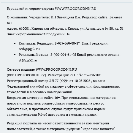
Городской интернет-портал WWW.PROGORODNN.RU
О компании: Учредитель: ИП Звеняцкая Е.А. Редактор сайта: Бакаева
Ю.Г.
Адрес: 610001, Кировская область, г. Киров, ул. Азина, дом № 80, кв. 31
Знак информационной продукции: 16+
Контакты: Редакция: 8-927-669-90-87 Email редакции:
red@pg52.ru
Рекламный отдел: 8-920-004-61-95 Email рекламного отдела:
st@pg52.ru
Сетевое издание WWW.PROGORODNN.RU
(ВВВ.ПРОГОРОДНН.РУ). Регистрация РКН: №: 7378360181.
Регистрационный номер ЭЛ 77-90994 от 10.03.2026., выдано
Федеральной службой по надзору в сфере связи, информационных
технологий и массовых коммуникаций.
Возрастная категория сайта 16+. При использовании материалов
новостного портала progorodnn.ru гиперссылка на ресурс
обязательна
,
в противном случае будут применены нормы
законодательства РФ об авторских и смежных правах.
Редакция портала не несет ответственности за комментарии
пользователей, а также материалы рубрики "народные новости".