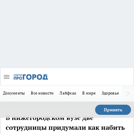
Документы
Все новости
Лайфхак
В мире
Здоровье
Зака
Принять
В нижегородском вузе две
сотрудницы придумали как набить